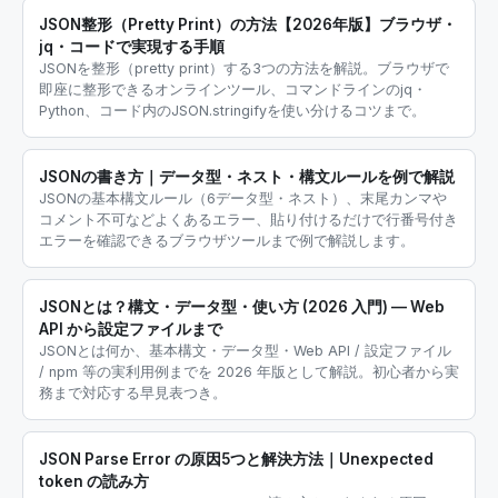
JSON整形（Pretty Print）の方法【2026年版】ブラウザ・
jq・コードで実現する手順
JSONを整形（pretty print）する3つの方法を解説。ブラウザで
即座に整形できるオンラインツール、コマンドラインのjq・
Python、コード内のJSON.stringifyを使い分けるコツまで。
JSONの書き方｜データ型・ネスト・構文ルールを例で解説
JSONの基本構文ルール（6データ型・ネスト）、末尾カンマや
コメント不可などよくあるエラー、貼り付けるだけで行番号付き
エラーを確認できるブラウザツールまで例で解説します。
JSONとは？構文・データ型・使い方 (2026 入門) — Web
API から設定ファイルまで
JSONとは何か、基本構文・データ型・Web API / 設定ファイル
/ npm 等の実利用例までを 2026 年版として解説。初心者から実
務まで対応する早見表つき。
JSON Parse Error の原因5つと解決方法｜Unexpected
token の読み方