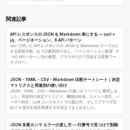
関連記事
API レスポンスの JSON を Markdown 表にする — curl +
jq、ページネーション、6 API パターン
curl で叩いた API レスポンスの JSON を Markdown テーブルに
する実践手順。jq での配列切り出し、ページネーション処理、6
つの API パターン別の難度、ブラウザだけで完結する変換ワー
クフロー。
JSON・YAML・CSV・Markdown 比較チートシート｜決定
マトリクスと用途別の使い分け
JSON・YAML・CSV・Markdown の違いを 1 ページに整理しま
した。用途別の決定マトリクス、機能比較表、コメント対応、パ
ーサー対応、LLM コンテキストでの選び方、そしてブラウザ完
結で 4 形式を相互変換する方法までまとめました。
JSON 末尾カンマ エラーの直し方 — 行番号で見つけて削除