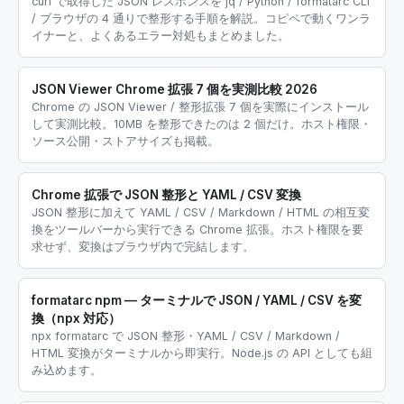
curl で取得した JSON レスポンスを jq / Python / formatarc CLI
/ ブラウザの 4 通りで整形する手順を解説。コピペで動くワンラ
イナーと、よくあるエラー対処もまとめました。
JSON Viewer Chrome 拡張 7 個を実測比較 2026
Chrome の JSON Viewer / 整形拡張 7 個を実際にインストール
して実測比較。10MB を整形できたのは 2 個だけ。ホスト権限・
ソース公開・ストアサイズも掲載。
Chrome 拡張で JSON 整形と YAML / CSV 変換
JSON 整形に加えて YAML / CSV / Markdown / HTML の相互変
換をツールバーから実行できる Chrome 拡張。ホスト権限を要
求せず、変換はブラウザ内で完結します。
formatarc npm — ターミナルで JSON / YAML / CSV を変
換（npx 対応）
npx formatarc で JSON 整形・YAML / CSV / Markdown /
HTML 変換がターミナルから即実行。Node.js の API としても組
み込めます。