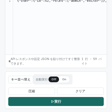
1
API レスポンスや設定 JSON を貼り付けてすぐ整形
1
行
·
59
バ
できます。
イト
キー並べ替え
自動実行
Off
On
圧縮
クリア
実行