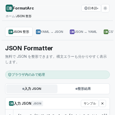
FormatArc
日本語
▾
ホーム
/
JSON 整形
JSON 整形
YAML → JSON
JSON → YAML
CSV
JSON Formatter
無料で JSON を整形できます。構文エラーも分かりやすく表示
します。
ブラウザ内のみで処理
入力 JSON
整形結果
入力 JSON
サンプル
JSON