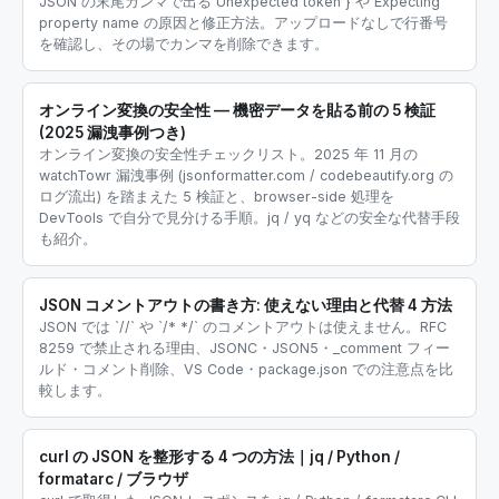
JSON の末尾カンマで出る Unexpected token } や Expecting
property name の原因と修正方法。アップロードなしで行番号
を確認し、その場でカンマを削除できます。
オンライン変換の安全性 — 機密データを貼る前の 5 検証
(2025 漏洩事例つき)
オンライン変換の安全性チェックリスト。2025 年 11 月の
watchTowr 漏洩事例 (jsonformatter.com / codebeautify.org の
ログ流出) を踏まえた 5 検証と、browser-side 処理を
DevTools で自分で見分ける手順。jq / yq などの安全な代替手段
も紹介。
JSON コメントアウトの書き方: 使えない理由と代替 4 方法
JSON では `//` や `/* */` のコメントアウトは使えません。RFC
8259 で禁止される理由、JSONC・JSON5・_comment フィー
ルド・コメント削除、VS Code・package.json での注意点を比
較します。
curl の JSON を整形する 4 つの方法｜jq / Python /
formatarc / ブラウザ