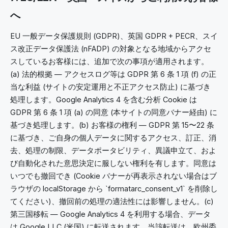
へ
EU 一般データ保護規則 (GDPR)、英国 GDPR + PECR、スイ
ス改正データ保護法 (nFADP) の対象となる地域からアクセ
スしているお客様には、追加で次の事項が適用されます。
(a) 法的根拠 — アクセスログ等は GDPR 第 6 条 1 項 (f) の正
当な利益 (サイトの安定運用と不正アクセス防止) に基づき
処理します。Google Analytics 4 を含む分析 Cookie は
GDPR 第 6 条 1 項 (a) の同意 (本サイトの同意バナー経由) に
基づき処理します。(b) お客様の権利 — GDPR 第 15〜22 条
に基づき、ご自身の個人データに関するアクセス、訂正、消
去、処理の制限、データポータビリティ、異議申立て、およ
び自動化された意思決定に服しない権利を有します。同意は
いつでも撤回でき (Cookie バナーが再表示されない場合はブ
ラウザの localStorage から `formatarc_consent_v1` を削除し
てください)、撤回前の処理の適法性には影響しません。(c)
第三国移転 — Google Analytics 4 を利用する場合、データ
は Google LLC (米国) に転送されます。当該転送は、欧州委