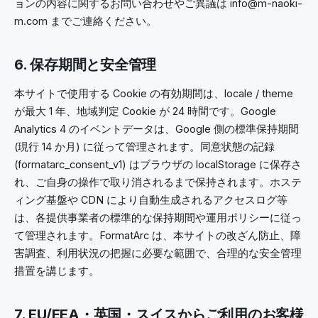
ョンの内容に関するお問い合わせやご異議は info@m-naoki-
m.com までご連絡ください。
6. 保存期間と安全管理
本サイトで使用する Cookie の有効期間は、locale / theme
が最大 1 年、地域判定 Cookie が 24 時間です。Google
Analytics 4 のイベントデータは、Google 側の標準保持期間
(現行 14 か月) に従って管理されます。同意状態の記録
(formatarc_consent_v1) はブラウザの localStorage に保存さ
れ、ご自身の操作で取り消されるまで保持されます。ホステ
ィング基盤や CDN により自動生成されるアクセスログ等
は、各提供事業者の標準的な保持期間や運用ポリシーに従っ
て管理されます。FormatArc は、本サイトの改ざん防止、障
害調査、利用状況の把握に必要な範囲で、合理的な安全管理
措置を講じます。
7. EU/EEA・英国・スイスからご利用のお客様