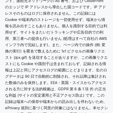
ント、接続元ネットワークの AS 番号、および CloudFront
のエッジで IP アドレスから導出した国コードです。IP アド
レスそのものはログに保存されません。この記録には
Cookie や端末内のストレージを一切使用せず、端末から情
報を読み出すこともありません。個人を識別する目的では利
用せず、サイトをまたいだトラッキングや広告目的での利
用、第三者への提供も行いません (処理はすべて自社の AWS
インフラ内で完結します)。また、ページ内での操作 (例: 変
換の実行) を匿名で数えるために 1x1 ピクセルの画像リクエ
スト (/px.gif) を送信することがありますが、この画像リクエ
ストにも Cookie や識別子は含まれておらず、記録される情
報は上記と同じアクセスログの範囲にとどまります。生のロ
グデータは 90 日で自動的に削除され、それ以降は集計され
た数値のみを保持します。EEA・英国・スイスからアクセス
される方に対する法的根拠は、GDPR 第 6 条 1 項 (f) の正当
な利益 (サイトの安定運用と不正アクセス防止) です。この
記録は端末への保存や端末からの読み出しを伴わないため、
ePrivacy 規則に基づく同意の対象にはなりません。本セクシ