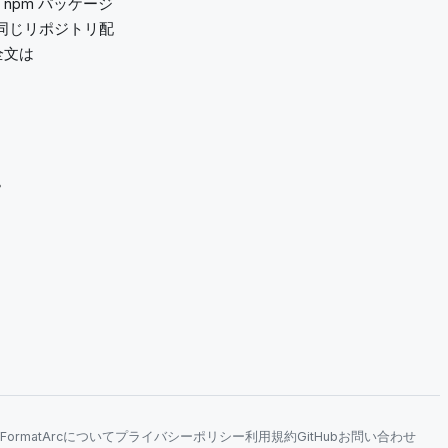
npm パッケージ
も同じリポジトリ配
全文は
。
FormatArcについて
プライバシーポリシー
利用規約
GitHub
お問い合わせ