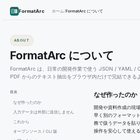
FormatArc
ホーム
/
FormatArc について
ABOUT
FormatArc について
FormatArc は、日常の開発作業で使う JSON / YAML / 
PDF からのテキスト抽出をブラウザ内だけで完結できる
目次
なぜ作ったのか
なぜ作ったのか
開発や資料作成の現場
入力データは外部に送信しません
早く別のフォーマッ
これから
務で扱うデータを貼
操作を安心して使える形
オープンソース / CLI 版