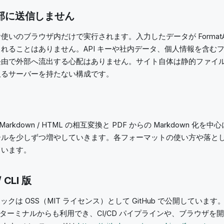
部に送信しません
いのブラウザ内だけで実行されます。入力したデータが FormatA
れることはありません。API キーや社内データ、個人情報を含む
経由で外部へ流出する心配はありません。サイト自体は静的ファイ
取るサーバーを持たない構成です。
CSV / Markdown / HTML の相互変換と PDF からの Markdown 
ールを少しずつ増やしていきます。各フォーマットの使い方や落と
ています。
CLI 版
換ロジックは OSS（MIT ライセンス）として GitHub で公開しています
rmatarc でターミナルからも利用でき、CI/CD パイプラインや、ブラウ