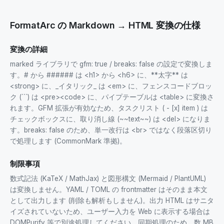
FormatArc の Markdown → HTML 変換の仕様
変換の詳細
marked ライブラリで gfm: true / breaks: false の設定で変換しま
す。# から ###### は <h1> から <h6> に、**太字** は
<strong> に、_イタリック_ は <em> に、フェンスコードブロッ
ク (```) は <pre><code> に、パイプテーブルは <table> に変換さ
れます。GFM 拡張が有効なため、タスクリスト ( - [x] item ) は
チェックボックスに、取り消し線 (~~text~~) は <del> になりま
す。breaks: false のため、単一改行は <br> ではなく段落区切り
で処理します (CommonMark 準拠)。
制限事項
数式記法 (KaTeX / MathJax) と図形構文 (Mermaid / PlantUML)
は変換しません。YAML / TOML の frontmatter はそのまま本文
として出力します (削除も解析もしません)。出力 HTML はサニタ
イズされていないため、ユーザー入力を Web に表示する場合は
DOMPurify 等で別途処理してください。同期処理のため、数 MB