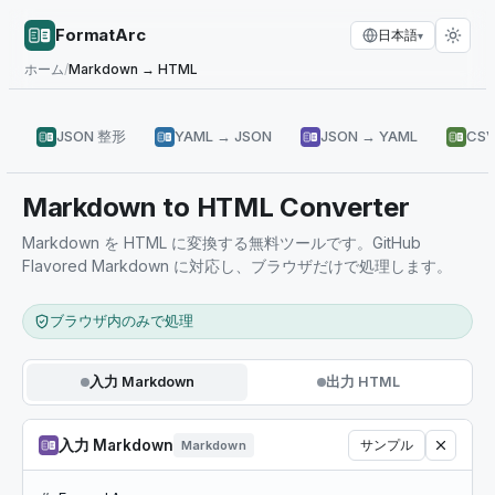
FormatArc
日本語
▾
ホーム
/
Markdown → HTML
JSON 整形
YAML → JSON
JSON → YAML
CSV
Markdown to HTML Converter
Markdown を HTML に変換する無料ツールです。GitHub
Flavored Markdown に対応し、ブラウザだけで処理します。
ブラウザ内のみで処理
入力 Markdown
出力 HTML
入力 Markdown
サンプル
Markdown