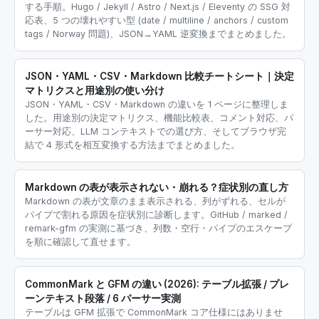
する手順。Hugo / Jekyll / Astro / Next.js / Eleventy の SSG 対
応表、5 つの壊れやすい型 (date / multiline / anchors / custom
tags / Norway 問題)、JSON→YAML 逆変換までまとめました。
JSON・YAML・CSV・Markdown 比較チートシート｜決定
マトリクスと用途別の使い分け
JSON・YAML・CSV・Markdown の違いを 1 ページに整理しま
した。用途別の決定マトリクス、機能比較表、コメント対応、パ
ーサー対応、LLM コンテキストでの選び方、そしてブラウザ完
結で 4 形式を相互変換する方法までまとめました。
Markdown の表が表示されない・崩れる？症状別の直し方
Markdown の表が文章のまま表示される、列がずれる、セルが
パイプで割れる原因を症状別に診断します。GitHub / marked /
remark-gfm の実測に基づき、列数・空行・パイプのエスケープ
を順に確認して直せます。
CommonMark と GFM の違い (2026): テーブル拡張 / プレ
ーンテキスト段落 / 6 パーサー実測
テーブルは GFM 拡張で CommonMark コア仕様にはありませ