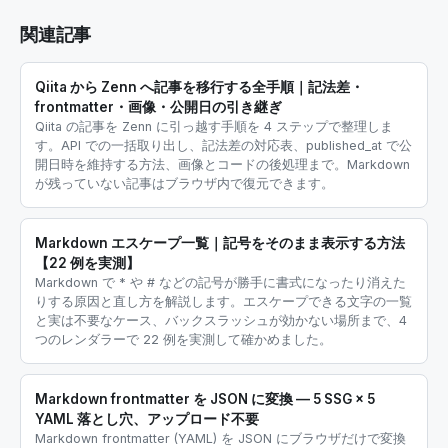
関連記事
Qiita から Zenn へ記事を移行する全手順｜記法差・
frontmatter・画像・公開日の引き継ぎ
Qiita の記事を Zenn に引っ越す手順を 4 ステップで整理しま
す。API での一括取り出し、記法差の対応表、published_at で公
開日時を維持する方法、画像とコードの後処理まで。Markdown
が残っていない記事はブラウザ内で復元できます。
Markdown エスケープ一覧｜記号をそのまま表示する方法
【22 例を実測】
Markdown で * や # などの記号が勝手に書式になったり消えた
りする原因と直し方を解説します。エスケープできる文字の一覧
と実は不要なケース、バックスラッシュが効かない場所まで、4
つのレンダラーで 22 例を実測して確かめました。
Markdown frontmatter を JSON に変換 — 5 SSG × 5
YAML 落とし穴、アップロード不要
Markdown frontmatter (YAML) を JSON にブラウザだけで変換