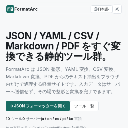
FormatArc
日本語
▾
JSON / YAML / CSV /
Markdown / PDF をすぐ変
換できる静的ツール群。
FormatArc は JSON 整形、YAML 変換、CSV 変換、
Markdown 変換、PDF からのテキスト抽出をブラウザ
内だけで処理する軽量サイトです。入力データはサーバ
ーへ送信せず、その場で整形と変換を完了できます。
JSON フォーマッターを開く
ツール一覧
10
ツール
0
サーバー
ja / en / es / pt / ko
言語
English
Español
Português
한국어