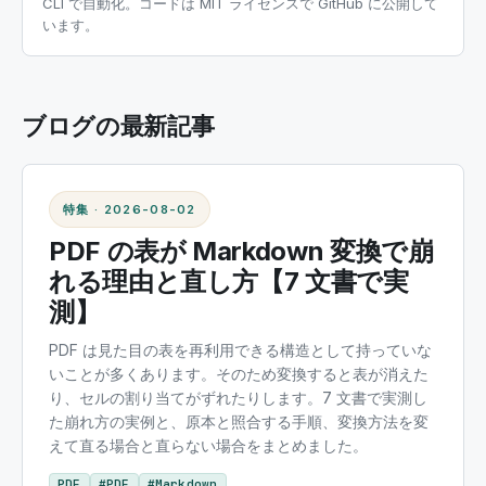
CLI で自動化。コードは MIT ライセンスで GitHub に公開して
います。
ブログの最新記事
特集
·
2026-08-02
PDF の表が Markdown 変換で崩
れる理由と直し方【7 文書で実
測】
PDF は見た目の表を再利用できる構造として持っていな
いことが多くあります。そのため変換すると表が消えた
り、セルの割り当てがずれたりします。7 文書で実測し
た崩れ方の実例と、原本と照合する手順、変換方法を変
えて直る場合と直らない場合をまとめました。
PDF
#
PDF
#
Markdown