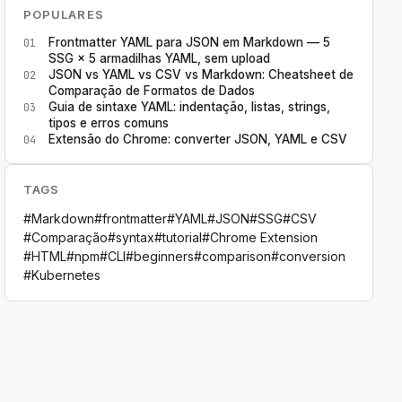
POPULARES
Frontmatter YAML para JSON em Markdown — 5
01
SSG × 5 armadilhas YAML, sem upload
JSON vs YAML vs CSV vs Markdown: Cheatsheet de
02
Comparação de Formatos de Dados
Guia de sintaxe YAML: indentação, listas, strings,
03
tipos e erros comuns
Extensão do Chrome: converter JSON, YAML e CSV
04
TAGS
#
Markdown
#
frontmatter
#
YAML
#
JSON
#
SSG
#
CSV
#
Comparação
#
syntax
#
tutorial
#
Chrome Extension
#
HTML
#
npm
#
CLI
#
beginners
#
comparison
#
conversion
#
Kubernetes