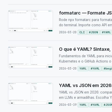
formatarc — Formate JS
Rode npx formatarc para format
do terminal. Importe como API e
2026-03-20
CLI
#
JSON
#
YAML
O que é YAML? Sintaxe,
Fundamentos de YAML para inicia
Kubernetes e o GitHub Actions o
2026-03-20
YAML
#
YAML
#
beg
YAML vs JSON em 2026: 
YAML vs JSON em 2026: compare 
em LLMs e armadilhas. Escolha 
2026-03-19
YAML
#
YAML
#
JSO