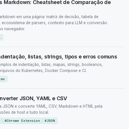
s Markdown: Cheatsheet de Comparação de
kdown em uma página: matriz de decisão, tabela de
, ecossistema de parsers, contexto para LLM e conversão
 no navegador.
L
dentação, listas, strings, tipos e erros comuns
plos de indentação, listas, mapas, strings, booleanos,
 arquivos do Kubernetes, Docker Compose e CI.
tax
onverter JSON, YAML e CSV
a JSON e converte YAML, CSV, Markdown e HTML pela
sões de host e tudo local.
#
Chrome Extension
#
JSON