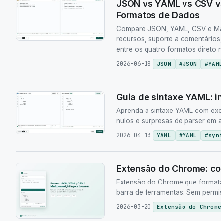
JSON vs YAML vs CSV v
Formatos de Dados
Compare JSON, YAML, CSV e Mar
recursos, suporte a comentários
entre os quatro formatos direto
2026-06-18
JSON
#
JSON
#
YAM
Guia de sintaxe YAML: in
Aprenda a sintaxe YAML com exem
nulos e surpresas de parser em
2026-04-13
YAML
#
YAML
#
syn
Extensão do Chrome: c
Extensão do Chrome que format
barra de ferramentas. Sem permis
2026-03-20
Extensão do Chrome