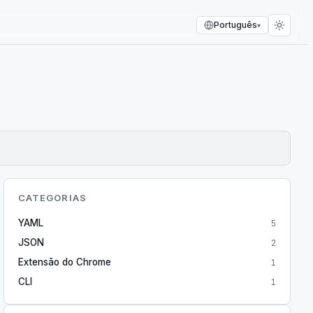
Português
▾
CATEGORIAS
YAML
5
JSON
2
Extensão do Chrome
1
CLI
1