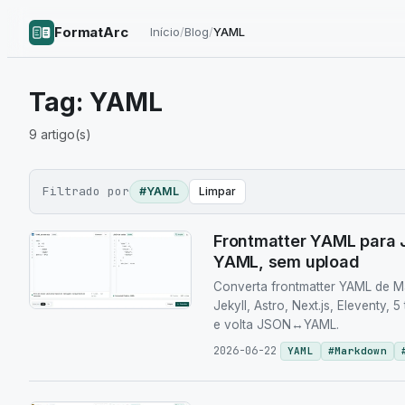
FormatArc
Início
/
Blog
/
YAML
Tag:
YAML
9
artigo(s)
Filtrado por
#YAML
Limpar
Frontmatter YAML para
YAML, sem upload
Converta frontmatter YAML de 
Jekyll, Astro, Next.js, Eleventy, 
e volta JSON↔YAML.
2026-06-22
YAML
#
Markdown