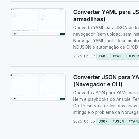
Converter YAML para JS
armadilhas)
Converta YAML para JSON de três
navegador (sem upload, sem ins
Noruega, YAML multi-documento,
NDJSON e automação de CI/CD.
2026-03-17
YAML
#
YAML
#
JSO
Converter JSON para Y
(Navegador e CLI)
Converta JSON para YAML para 
Helm e playbooks do Ansible. Fe
Go. Preserva a ordem das chaves
strings e o problema da Noruega
2026-03-15
JSON
#
JSON
#
YAM