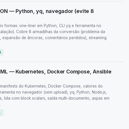
ON — Python, yq, navegador (evite 8
 formas: one-liner em Python, CLI yq e ferramenta no
talação). Cobre 8 armadilhas da conversão (problema da
 expansão de âncoras, comentários perdidos), streaming
N
AML — Kubernetes, Docker Compose, Ansible
manifests do Kubernetes, Docker Compose, valores do
rramenta no navegador (sem upload), yq, Python, Node.js,
, lida com block scalars, saída multi-documento, aspas em
.
L