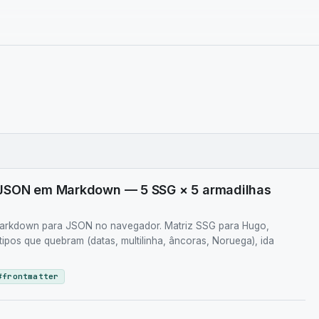
 JSON em Markdown — 5 SSG × 5 armadilhas
Markdown para JSON no navegador. Matriz SSG para Hugo,
5 tipos que quebram (datas, multilinha, âncoras, Noruega), ida
#
frontmatter