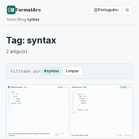
FormatArc
Português
▾
Início
/
Blog
/
syntax
Tag:
syntax
2
artigo(s)
Filtrado por
#syntax
Limpar