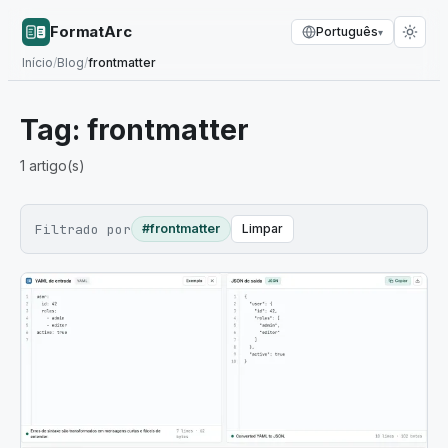
FormatArc
Português
▾
Início
/
Blog
/
frontmatter
Tag:
frontmatter
1
artigo(s)
Filtrado por
#frontmatter
Limpar