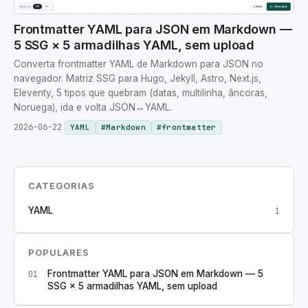
Frontmatter YAML para JSON em Markdown —
5 SSG × 5 armadilhas YAML, sem upload
Converta frontmatter YAML de Markdown para JSON no
navegador. Matriz SSG para Hugo, Jekyll, Astro, Next.js,
Eleventy, 5 tipos que quebram (datas, multilinha, âncoras,
Noruega), ida e volta JSON↔YAML.
2026-06-22
YAML
#
Markdown
#
frontmatter
CATEGORIAS
YAML
1
POPULARES
Frontmatter YAML para JSON em Markdown — 5
01
SSG × 5 armadilhas YAML, sem upload