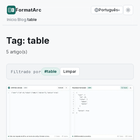
FormatArc
Português
▾
Início
/
Blog
/
table
Tag:
table
5
artigo(s)
Filtrado por
#table
Limpar