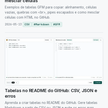
mesclar células
Exemplos de tabelas GFM para copiar: alinhamento, células
vazias, quebras com <br>, pipes escapados e como mesclar
células com HTML no GitHub.
2026-05-13
CSV
#
Markdown
#
GFM
Tabelas no README do GitHub: CSV, JSON e
erros
Aprenda a criar tabelas no README do GitHub. Gere tabelas
Markdown a partir de CSV ou JSON e evite os erros mais