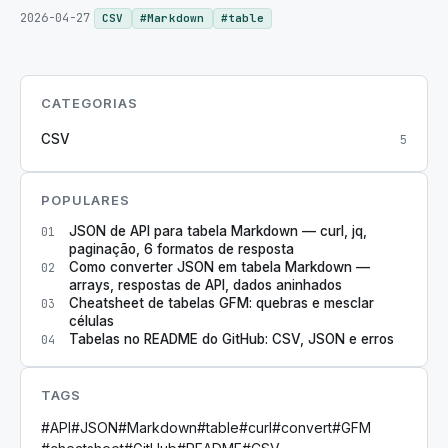
2026-04-27
CSV
#
Markdown
#
table
CATEGORIAS
CSV
5
POPULARES
JSON de API para tabela Markdown — curl, jq,
01
paginação, 6 formatos de resposta
Como converter JSON em tabela Markdown —
02
arrays, respostas de API, dados aninhados
Cheatsheet de tabelas GFM: quebras e mesclar
03
células
Tabelas no README do GitHub: CSV, JSON e erros
04
TAGS
#
API
#
JSON
#
Markdown
#
table
#
curl
#
convert
#
GFM