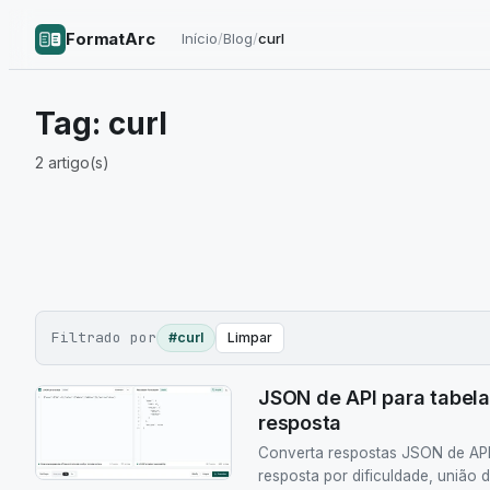
FormatArc
Início
/
Blog
/
curl
Tag:
curl
2
artigo(s)
Filtrado por
#curl
Limpar
JSON de API para tabela
resposta
Converta respostas JSON de API
resposta por dificuldade, união