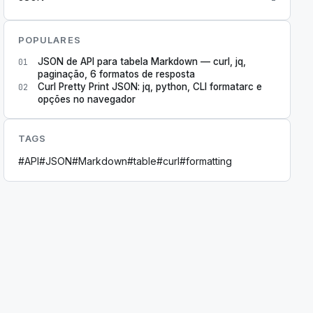
POPULARES
JSON de API para tabela Markdown — curl, jq,
01
paginação, 6 formatos de resposta
Curl Pretty Print JSON: jq, python, CLI formatarc e
02
opções no navegador
TAGS
#
API
#
JSON
#
Markdown
#
table
#
curl
#
formatting