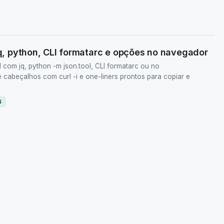
 jq, python, CLI formatarc e opções no navegador
 com jq, python -m json.tool, CLI formatarc ou no
e cabeçalhos com curl -i e one-liners prontos para copiar e
N