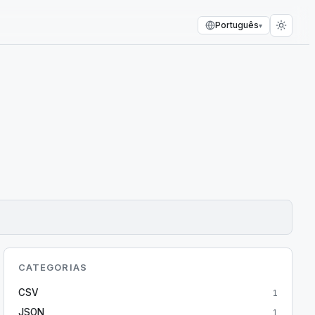
Português
▾
CATEGORIAS
CSV
1
JSON
1