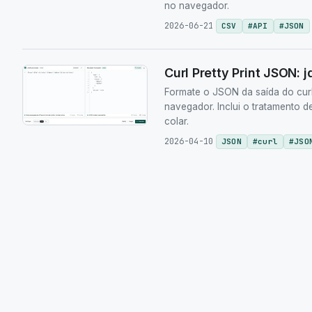
no navegador.
2026-06-21
CSV
#
API
#
JSON
Curl Pretty Print JSON:
Formate o JSON da saída do curl
navegador. Inclui o tratamento d
colar.
2026-04-10
JSON
#
curl
#
JSO