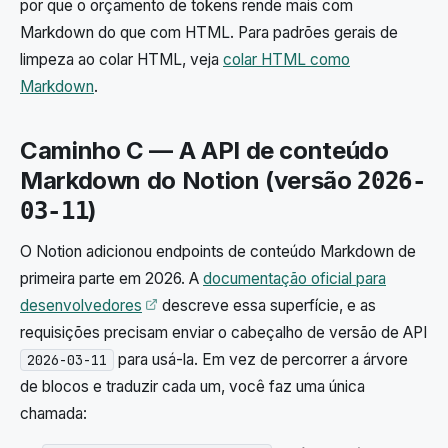
por que o orçamento de tokens rende mais com
Markdown do que com HTML. Para padrões gerais de
limpeza ao colar HTML, veja
colar HTML como
Markdown
.
Caminho C — A API de conteúdo
Markdown do Notion (versão
2026-
)
03-11
O Notion adicionou endpoints de conteúdo Markdown de
primeira parte em 2026. A
documentação oficial para
Abre em uma nova aba
desenvolvedores
descreve essa superfície, e as
requisições precisam enviar o cabeçalho de versão de API
para usá-la. Em vez de percorrer a árvore
2026-03-11
de blocos e traduzir cada um, você faz uma única
chamada: