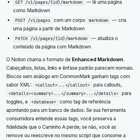
— lê uma página
GET /v1/pages/{id}/markdown
como Markdown
com um corpo
— cria
POST /v1/pages
markdown
uma página a partir de Markdown
— atualiza o
PATCH /v1/pages/{id}/markdown
conteúdo da página com Markdown
O Notion chama o formato de
Enhanced Markdown
.
Cabeçalhos, listas, links e ênfase padrão parecem normais.
Blocos sem análogo em CommonMark ganham tags com
sabor XML:
para callouts,
<callout>...</callout>
para
<details><summary>...</summary>...</details>
toggles, e
como tag de referência
<database>
apontando para um banco de dados. Se sua ferramenta
consumidora entende essas tags, você preserva a
fidelidade que o Caminho A perde; se não, você as
remove ou reescreve no mesmo script que consome a