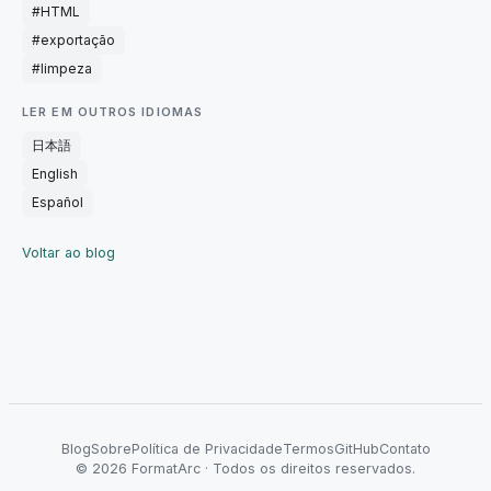
#
HTML
#
exportação
#
limpeza
LER EM OUTROS IDIOMAS
日本語
English
Español
Voltar ao blog
Blog
Sobre
Política de Privacidade
Termos
GitHub
Contato
©
2026
FormatArc ·
Todos os direitos reservados.