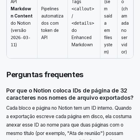
API
Tags
(se
o
Markdow
Pipelines
<callout>
m
(ch
n Content
automatiza
/
saíd
am
do Notion
dos com
<details>
a
ada
(versão
token de
do
em
no
2026-03-
API
Enhanced
files
ser
11
)
Markdown
yste
vid
m)
or)
Perguntas frequentes
Por que o Notion coloca IDs de página de 32
caracteres nos nomes de arquivo exportados?
Cada bloco e página no Notion tem um ID interno. Quando
a exportação escreve cada página em disco, ela costuma
anexar esse ID ao nome para que duas páginas com o
mesmo título (por exemplo, "Ata de reunião") possam