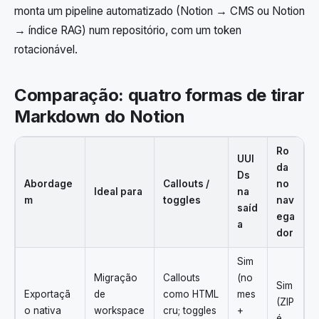
monta um pipeline automatizado (Notion → CMS ou Notion
→ índice RAG) num repositório, com um token
rotacionável.
Comparação: quatro formas de tirar
Markdown do Notion
Ro
UUI
da
Ds
Abordage
Callouts /
no
Ideal para
na
m
toggles
nav
saíd
ega
a
dor
Sim
Migração
Callouts
(no
Sim
Exportaçã
de
como HTML
mes
(ZIP
o nativa
workspace
cru; toggles
+
é