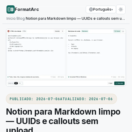
FormatArc
Português
▾
Início
/
Blog
/
Notion para Markdown limpo — UUIDs e callouts sem upload
PUBLICADO
:
2026-07-06
ATUALIZADO
:
2026-07-06
Notion para Markdown limpo
— UUIDs e callouts sem
upload