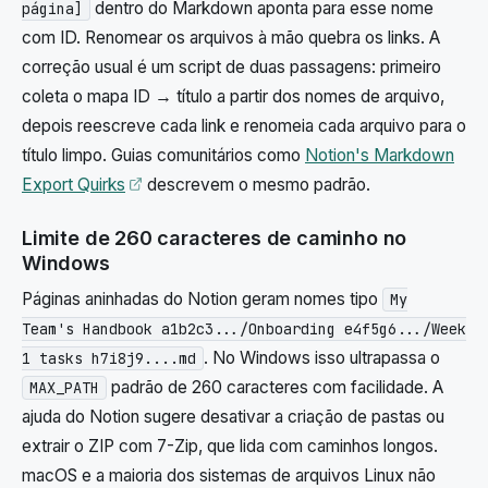
dentro do Markdown aponta para esse nome
página]
com ID. Renomear os arquivos à mão quebra os links. A
correção usual é um script de duas passagens: primeiro
coleta o mapa ID → título a partir dos nomes de arquivo,
depois reescreve cada link e renomeia cada arquivo para o
título limpo. Guias comunitários como
Notion's Markdown
Abre em uma nova aba
Export Quirks
descrevem o mesmo padrão.
Limite de 260 caracteres de caminho no
Windows
Páginas aninhadas do Notion geram nomes tipo
My
Team's Handbook a1b2c3.../Onboarding e4f5g6.../Week
. No Windows isso ultrapassa o
1 tasks h7i8j9....md
padrão de 260 caracteres com facilidade. A
MAX_PATH
ajuda do Notion sugere desativar a criação de pastas ou
extrair o ZIP com 7-Zip, que lida com caminhos longos.
macOS e a maioria dos sistemas de arquivos Linux não