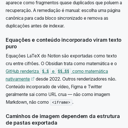
aparece como fragmentos quase duplicados que poluem a
recuperação. A remediação é manual: escolha uma página
canônica para cada bloco sincronizado e remova as
duplicações antes de indexar.
Equações e conteúdo incorporado viram texto
puro
Equações LaTeX do Notion são exportadas como texto
cru entre cifrões. O Obsidian trata como matemática e o
GitHub renderiza
e
como matemática
$…$
$$…$$
Abre em uma nova aba
nativamente
desde 2022. Outros renderizadores não.
Conteúdo incorporado de vídeo, Figma e Twitter
geralmente sai como URL crua — não como imagem
Markdown, não como
.
<iframe>
Caminhos de imagem dependem da estrutura
de pastas exportada