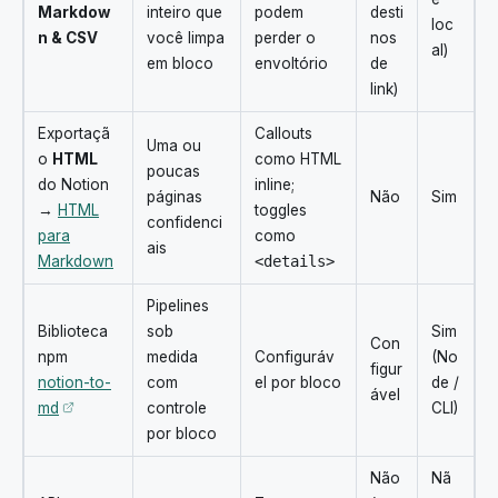
Markdow
inteiro que
podem
desti
loc
n & CSV
você limpa
perder o
nos
al)
em bloco
envoltório
de
link)
Exportaçã
Callouts
Uma ou
o
HTML
como HTML
poucas
do Notion
inline;
páginas
Não
Sim
→
HTML
toggles
confidenci
para
como
ais
Markdown
<details>
Pipelines
Biblioteca
sob
Sim
Con
npm
medida
Configuráv
(No
figur
notion-to-
com
el por bloco
de /
ável
Abre em uma nova aba
md
controle
CLI)
por bloco
Não
Nã