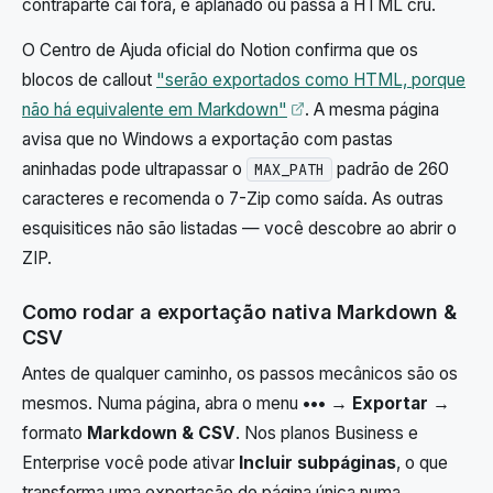
contraparte cai fora, é aplanado ou passa a HTML cru.
O Centro de Ajuda oficial do Notion confirma que os
blocos de callout
"serão exportados como HTML, porque
Abre em uma nova aba
não há equivalente em Markdown"
. A mesma página
avisa que no Windows a exportação com pastas
aninhadas pode ultrapassar o
padrão de 260
MAX_PATH
caracteres e recomenda o 7-Zip como saída. As outras
esquisitices não são listadas — você descobre ao abrir o
ZIP.
Como rodar a exportação nativa Markdown &
CSV
Antes de qualquer caminho, os passos mecânicos são os
mesmos. Numa página, abra o menu
•••
→
Exportar
→
formato
Markdown & CSV
. Nos planos Business e
Enterprise você pode ativar
Incluir subpáginas
, o que
transforma uma exportação de página única numa