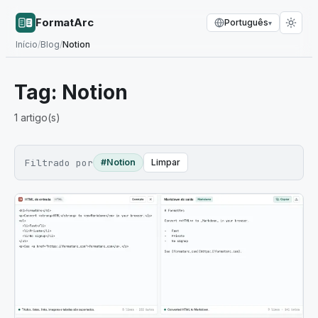
FormatArc
Português
▾
Início
/
Blog
/
Notion
Tag:
Notion
1
artigo(s)
Filtrado por
#Notion
Limpar