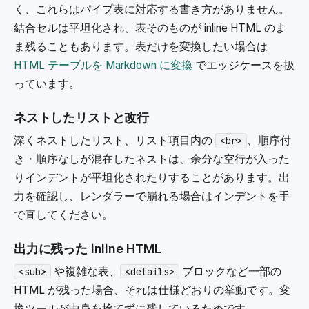
く、これらはパイプ表に対応する書き方がありません。
結合セルは平坦化され、表そのものが inline HTML のま
ま残ることもあります。表だけを変換したい場合は
HTML テーブルを Markdown に変換
でエッジケースを扱
っています。
ネストしたリストと改行
深くネストしたリスト、リスト項目内の
、順序付
<br>
き・順序なしが混在したネストは、余分な空行が入った
りインデントが平坦化されたりすることがあります。出
力を確認し、レンダラーで崩れる場合はインデントを手
で直してください。
出力に残った inline HTML
や複雑な表、
ブロックなど一部の
<sub>
<details>
HTML が残った場合、それは仕様どおりの挙動です。変
換ツールが中身を捨てずに残しているためです。