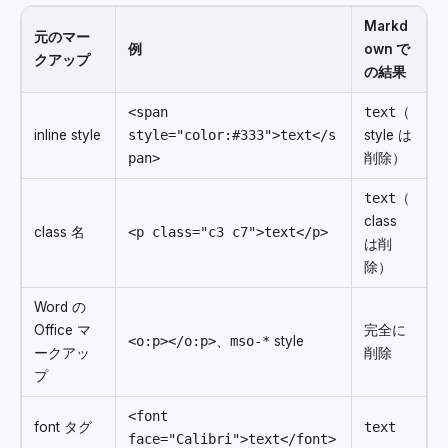
Markd
元のマー
例
own で
クアップ
の結果
<span
text
（
inline style
style="color:#333">text</s
style は
pan>
削除）
text
（
class
class 名
<p class="c3 c7">text</p>
は削
除）
Word の
Office マ
完全に
<o:p></o:p>
、
mso-*
style
ークアッ
削除
プ
<font
font タグ
text
face="Calibri">text</font>