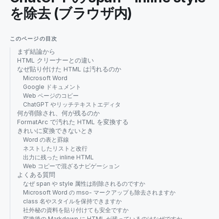
を除去 (ブラウザ内)
このページの目次
まず結論から
HTML クリーナーとの違い
なぜ貼り付けた HTML は汚れるのか
Microsoft Word
Google ドキュメント
Web ページのコピー
ChatGPT やリッチテキストエディタ
何が削除され、何が残るのか
FormatArc で汚れた HTML を変換する
きれいに変換できないとき
Word の表と罫線
ネストしたリストと改行
出力に残った inline HTML
Web コピーで混ざるナビゲーション
よくある質問
なぜ span や style 属性は削除されるのですか
Microsoft Word の mso- マークアップも除去されますか
class 名やスタイルを保持できますか
社外秘の資料を貼り付けても安全ですか
変換後の Markdown に HTML が残っているのはなぜですか