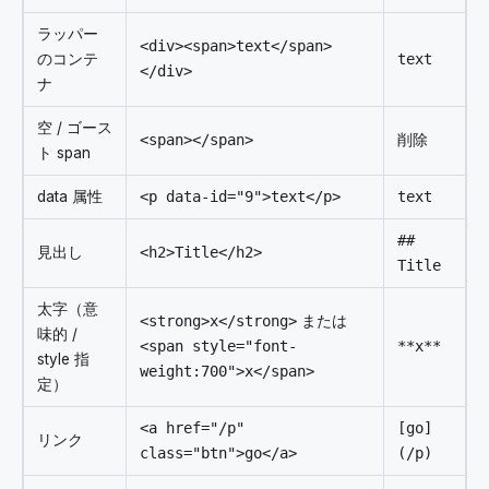
ラッパー
<div><span>text</span>
のコンテ
text
</div>
ナ
空 / ゴース
<span></span>
削除
ト span
data 属性
<p data-id="9">text</p>
text
##
見出し
<h2>Title</h2>
Title
太字（意
<strong>x</strong>
または
味的 /
<span style="font-
**x**
style 指
weight:700">x</span>
定）
<a href="/p"
[go]
リンク
class="btn">go</a>
(/p)