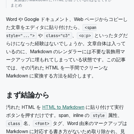
まとめ
Word や Google ドキュメント、Web ページからコピーし
た文章をエディタに貼り付けたら、
<span
や
、
といったタグだ
style="...">
class="c3"
<o:p>
らけになった経験はないでしょうか。文章自体は入って
いるのに、Markdown のレンダラーには不要な装飾用マ
ークアップに埋もれてしまっている状態です。この記事
では、その汚れた HTML を一手間でクリーンな
Markdown に変換する方法を紹介します。
まず結論から
汚れた HTML を
HTML to Markdown
に貼り付けて実行
ボタンを押すだけです。span、inline の
属性、
style
名、
タグ、Word 由来のマークアップは
class
<font>
Markdown に対応する書き方がないため取り除かれ、見