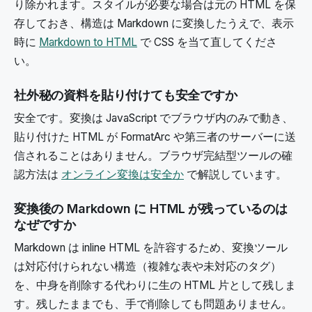
り除かれます。スタイルが必要な場合は元の HTML を保
存しておき、構造は Markdown に変換したうえで、表示
時に
Markdown to HTML
で CSS を当て直してくださ
い。
社外秘の資料を貼り付けても安全ですか
安全です。変換は JavaScript でブラウザ内のみで動き、
貼り付けた HTML が FormatArc や第三者のサーバーに送
信されることはありません。ブラウザ完結型ツールの確
認方法は
オンライン変換は安全か
で解説しています。
変換後の Markdown に HTML が残っているのは
なぜですか
Markdown は inline HTML を許容するため、変換ツール
は対応付けられない構造（複雑な表や未対応のタグ）
を、中身を削除する代わりに生の HTML 片として残しま
す。残したままでも、手で削除しても問題ありません。