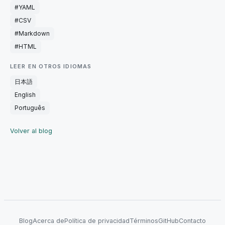
#
YAML
#
CSV
#
Markdown
#
HTML
LEER EN OTROS IDIOMAS
日本語
English
Português
Volver al blog
Blog
Acerca de
Política de privacidad
Términos
GitHub
Contacto