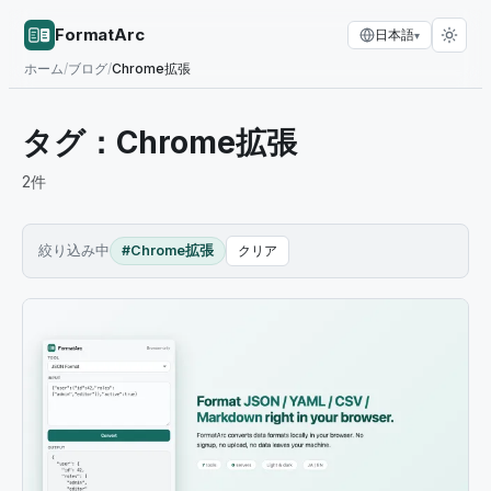
FormatArc
日本語
▾
ホーム
/
ブログ
/
Chrome拡張
タグ：
Chrome拡張
2
件
絞り込み中
#Chrome拡張
クリア