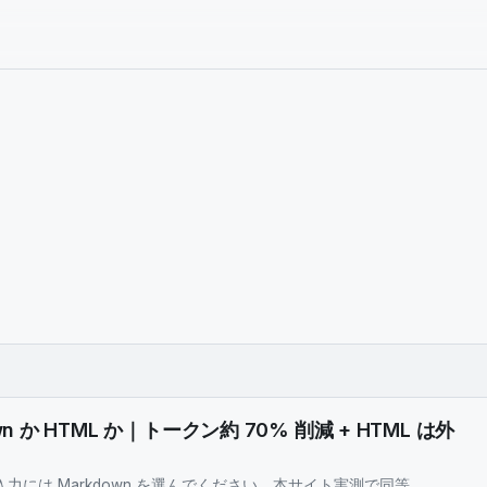
wn か HTML か｜トークン約 70% 削減 + HTML は外
i への入力には Markdown を選んでください。本サイト実測で同等