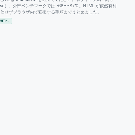
_base）、外部ベンチマークでは -68〜-87%。HTML が依然有利
部送信せずブラウザ内で変換する手順までまとめました。
#
HTML