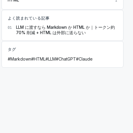
1
よく読まれている記事
LLM に渡すなら Markdown か HTML か｜トークン約
01
70% 削減 + HTML は外部に送らない
タグ
#
Markdown
#
HTML
#
LLM
#
ChatGPT
#
Claude