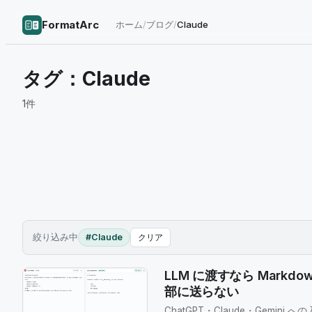
FormatArc
ホーム
/
ブログ
/
Claude
タグ：
Claude
1
件
絞り込み中
#Claude
クリア
LLM に渡すなら Markdo
部に送らない
ChatGPT・Claude・Gemin