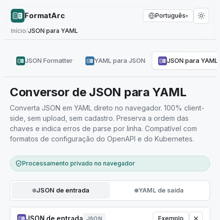
FormatArc
Português
▾
Início
/
JSON para YAML
JSON Formatter
YAML para JSON
JSON para YAML
Conversor de JSON para YAML
Converta JSON em YAML direto no navegador. 100% client-
side, sem upload, sem cadastro. Preserva a ordem das
chaves e indica erros de parse por linha. Compatível com
formatos de configuração do OpenAPI e do Kubernetes.
Processamento privado no navegador
JSON de entrada
YAML de saída
JSON de entrada
Exemplo
JSON