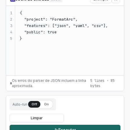
1

2

3

4

5
Os erros do parser de JSON incluem a linha
5
lines
·
85
aproximada.
bytes
Auto-run
Off
On
Limpar