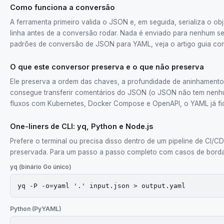
Como funciona a conversão
A ferramenta primeiro valida o JSON e, em seguida, serializa o o
linha antes de a conversão rodar. Nada é enviado para nenhum s
padrões de conversão de JSON para YAML, veja o artigo guia c
O que este conversor preserva e o que não preserva
Ele preserva a ordem das chaves, a profundidade de aninhamento, o
consegue transferir comentários do JSON (o JSON não tem nenhum),
fluxos com Kubernetes, Docker Compose e OpenAPI, o YAML já fic
One-liners de CLI: yq, Python e Node.js
Prefere o terminal ou precisa disso dentro de um pipeline de C
preservada. Para um passo a passo completo com casos de borda
yq (binário Go único)
yq -P -o=yaml '.' input.json > output.yaml
Python (PyYAML)