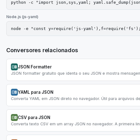
python -c "import json,sys,yaml; yaml.safe_dump(jso
Node.js (js-yaml)
node -e "const y=require('js-yaml'),f=require('fs')
Conversores relacionados
JSON Formatter
JSON formatter gratuito que identa o seu JSON e mostra mensagens
YAML para JSON
Converta YAML em JSON direto no navegador. Útil para arquivos de
CSV para JSON
Converta texto CSV em um array JSON no navegador. A primeira linh