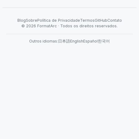
Blog
Sobre
Política de Privacidade
Termos
GitHub
Contato
©
2026
FormatArc ·
Todos os direitos reservados.
Outros idiomas
:
日本語
English
Español
한국어