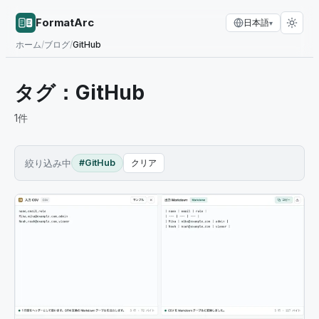
FormatArc
日本語
▾
ホーム
/
ブログ
/
GitHub
タグ：
GitHub
1
件
絞り込み中
#GitHub
クリア