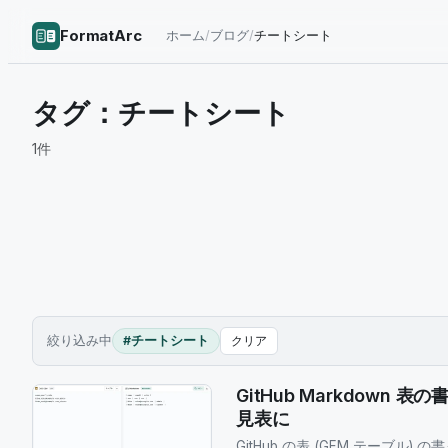
FormatArc
ホーム
/
ブログ
/
チートシート
タグ：
チートシート
1
件
絞り込み中
#チートシート
クリア
GitHub Markdow
見表に
GitHub の表 (GFM テーブ