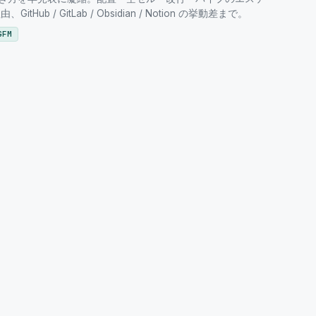
Hub / GitLab / Obsidian / Notion の挙動差まで。
GFM