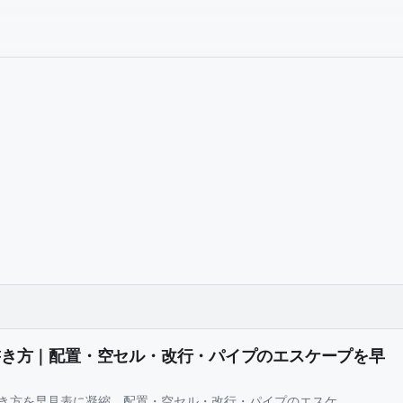
n 表の書き方｜配置・空セル・改行・パイプのエスケープを早
ル) の書き方を早見表に凝縮。配置・空セル・改行・パイプのエスケ