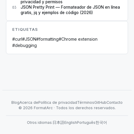
privacidad y permisos
JSON Pretty Print — Formateador de JSON en línea
03
gratis, jq y ejemplos de código (2026)
ETIQUETAS
#
curl
#
JSON
#
formatting
#
Chrome extension
#
debugging
Blog
Acerca de
Política de privacidad
Términos
GitHub
Contacto
©
2026
FormatArc ·
Todos los derechos reservados.
Otros idiomas
:
日本語
English
Português
한국어