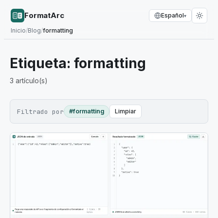
FormatArc
Español
▾
Inicio
/
Blog
/
formatting
Etiqueta:
formatting
3
artículo(s)
Filtrado por
#formatting
Limpiar