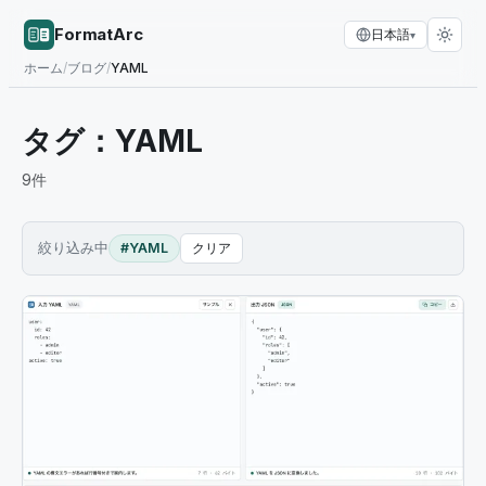
FormatArc
日本語
▾
ホーム
/
ブログ
/
YAML
タグ：
YAML
9
件
絞り込み中
#YAML
クリア