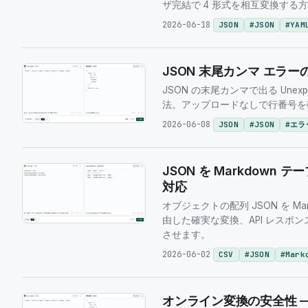
ザ完結で 4 形式を相互変換する
2026-06-18
JSON
#
JSON
#
YAM
JSON 末尾カンマ エラ
JSON の末尾カンマで出る Unexpecte
法。アップロードなしで行番号を
2026-06-08
JSON
#
JSON
#
エラ
JSON を Markdown
対応
オブジェクトの配列 JSON を M
由した確実な変換、API レスポ
させます。
2026-06-02
CSV
#
JSON
#
Mark
オンライン変換の安全性 — 