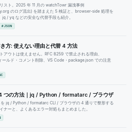
2025 年 11 月の watchTowr 漏洩事例
beautify.org のログ流出) を踏まえた 5 検証と、browser-side 処理を
。jq / yq などの安全な代替手段も紹介。
#
JSON
き方: 使えない理由と代替 4 方法
` のコメントアウトは使えません。RFC 8259 で禁止される理由、
フィールド・コメント削除、VS Code・package.json での注意
NC
 つの方法｜jq / Python / formatarc / ブラウザ
q / Python / formatarc CLI / ブラウザの 4 通りで整形する
イナーと、よくあるエラー対処もまとめました。
N