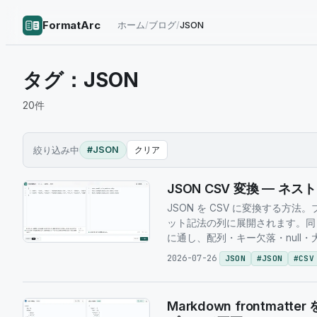
FormatArc
ホーム
/
ブログ
/
JSON
タグ：
JSON
20
件
絞り込み中
#JSON
クリア
JSON CSV 変換 — ネ
JSON を CSV に変換する方法
ット記法の列に展開されます。同じ 15 個の JS
に通し、配列・キー欠落・null
2026-07-26
JSON
#
JSON
#
CSV
Markdown frontmatte