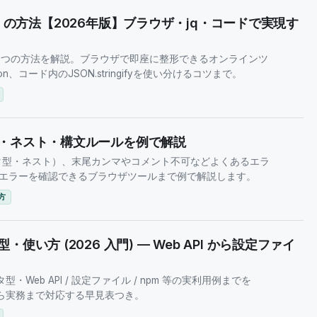
rint）の方法【2026年版】ブラウザ・jq・コードで実現す
nt）する3つの方法を解説。ブラウザで即座に整形できるオンラインツ
n、コード内のJSON.stringifyを使い分けるコツまで。
型・ネスト・構文ルールを例で解説
ータ型・ネスト）、末尾カンマやコメント不可などよくあるエラ
エラーを確認できるブラウザツールまで例で解説します。
方
使い方 (2026 入門) — Web API から設定ファイ
Web API / 設定ファイル / npm 等の実利用例までを
から実務まで対応する早見表つき。