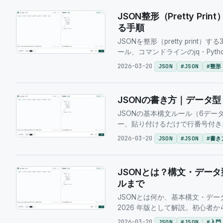
JSON整形（Pretty P
る手順
JSONを整形（pretty pri
ール、コマンドラインのjq・Pytho
2026-03-20
JSON
#
JSON
#
整形
JSONの書き方｜データ
JSONの基本構文ルール（6デ
ー、貼り付けるだけで行番号付き
2026-03-20
JSON
#
JSON
#
書き
JSONとは？構文・データ型・
ルまで
JSONとは何か、基本構文・データ型・
2026 年版として解説。初心者
2026-03-20
JSON
#
JSON
#
入門