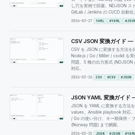
し穴を実例で回避。NDJSON ストリーミ
GitLab / Jenkins の CI/CD 
2026-03-17
YAML
#
YAML
#
JSO
CSV JSON 変換ガイド — ブラ
CSV を JSON に変換する方法を
Node.js / Go / Miller / cs
問題、5 種の出力形式 (NDJSON
対応。
2026-03-16
CSV
#
CSV
#
JSON
JSON YAML 変換ガイド — Ku
JSON を YAML に変換する方法を解
values、Ansible playbook 
/ Go の使い分け、キー順保持
(Norway 問題) まで網羅。
2026-03-15
JSON
#
JSON
#
YAM