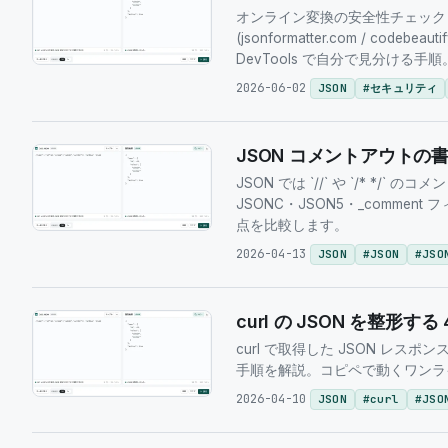
オンライン変換の安全性チェックリスト。
(jsonformatter.com / code
DevTools で自分で見分ける手順
2026-06-02
JSON
#
セキュリティ
JSON コメントアウトの書
JSON では `//` や `/* */
JSONC・JSON5・_comment 
点を比較します。
2026-04-13
JSON
#
JSON
#
JSO
curl の JSON を整形する 4
curl で取得した JSON レスポンスを j
手順を解説。コピペで動くワンラ
2026-04-10
JSON
#
curl
#
JSO