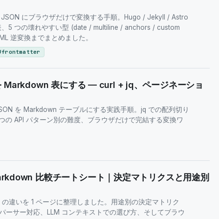
L) を JSON にブラウザだけで変換する手順。Hugo / Jekyll / Astro
応表、5 つの壊れやすい型 (date / multiline / anchors / custom
N→YAML 逆変換までまとめました。
#
frontmatter
 Markdown 表にする — curl + jq、ページネーショ
 JSON を Markdown テーブルにする実践手順。jq での配列切り
つの API パターン別の難度、ブラウザだけで完結する変換ワ
Markdown 比較チートシート｜決定マトリクスと用途別
down の違いを 1 ページに整理しました。用途別の決定マトリク
パーサー対応、LLM コンテキストでの選び方、そしてブラウ