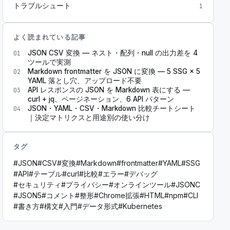
トラブルシュート
1
よく読まれている記事
JSON CSV 変換 — ネスト・配列・null の出力差を 4
01
ツールで実測
Markdown frontmatter を JSON に変換 — 5 SSG × 5
02
YAML 落とし穴、アップロード不要
API レスポンスの JSON を Markdown 表にする —
03
curl + jq、ページネーション、6 API パターン
JSON・YAML・CSV・Markdown 比較チートシート
04
｜決定マトリクスと用途別の使い分け
タグ
#
JSON
#
CSV
#
変換
#
Markdown
#
frontmatter
#
YAML
#
SSG
#
API
#
テーブル
#
curl
#
比較
#
エラー
#
デバッグ
#
セキュリティ
#
プライバシー
#
オンラインツール
#
JSONC
#
JSON5
#
コメント
#
整形
#
Chrome拡張
#
HTML
#
npm
#
CLI
#
書き方
#
構文
#
入門
#
データ形式
#
Kubernetes