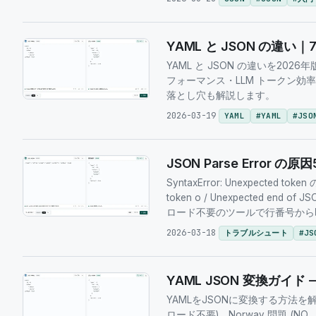
YAML と JSON の違
YAML と JSON の違いを2
フォーマンス・LLM トークン効
落とし穴も解説します。
2026-03-19
YAML
#
YAML
#
JSO
JSON Parse Error 
SyntaxError: Unexpecte
token o / Unexpected e
ロード不要のツールで行番号から
2026-03-18
トラブルシュート
#
JS
YAML JSON 変換ガイド —
YAMLをJSONに変換する方法を解
ロード不要)。Norway 問題 (N