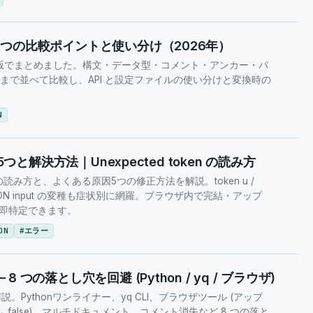
い｜7つの比較ポイントと使い分け（2026年）
026年版でまとめました。構文・データ型・コメント・アンカー・パ
率まで並べて比較し、API と設定ファイルの使い分けと変換時の
N
の原因5つと解決方法｜Unexpected token の読み方
d token の読み方と、よくある原因5つの修正方法を解説。token u /
nd of JSON input の変種も症状別に網羅。ブラウザ内で完結・アップ
即特定できます。
ON
#
エラー
 8 つの落とし穴を回避 (Python / yq / ブラウザ)
説。Pythonワンライナー、yq CLI、ブラウザツール (アップ
O → false)、マルチドキュメント、コメント消失など 8 つの落と