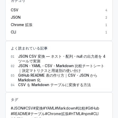
カテゴリ
CSV
4
JSON
2
Chrome 拡張
1
CLI
1
よく読まれている記事
JSON CSV 変換 — ネスト・配列・null の出力差を 4
01
ツールで実測
JSON・YAML・CSV・Markdown 比較チートシート
02
｜決定マトリクスと用途別の使い分け
GitHub README 表の作り方｜CSV・JSON から
03
Markdown 化
CSV を Markdown テーブルに変換する方法
04
タグ
#
JSON
#
CSV
#
変換
#
YAML
#
Markdown
#
比較
#
GitHub
#
README
#
テーブル
#
Chrome拡張
#
HTML
#
npm
#
CLI