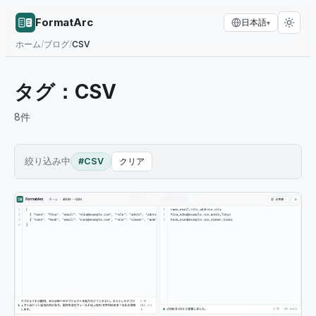
FormatArc
日本語
▾
ホーム
/
ブログ
/
CSV
タグ：
CSV
8
件
絞り込み中
#CSV
クリア