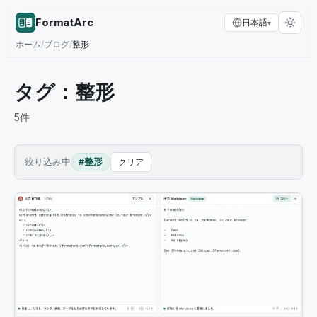
FormatArc
日本語
▾
ホーム
/
ブログ
/
整形
タグ：
整形
5
件
絞り込み中
#整形
クリア