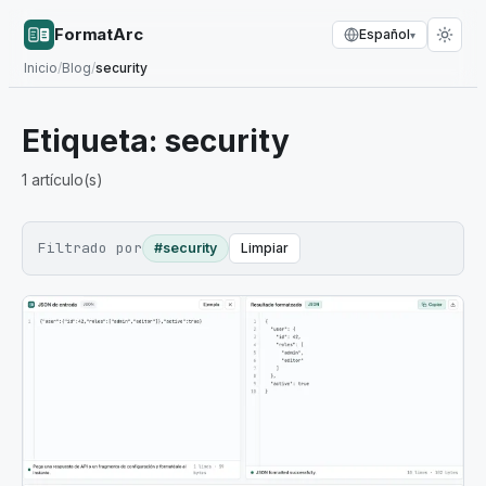
FormatArc
Español
▾
Inicio
/
Blog
/
security
Etiqueta:
security
1
artículo(s)
Filtrado por
#security
Limpiar