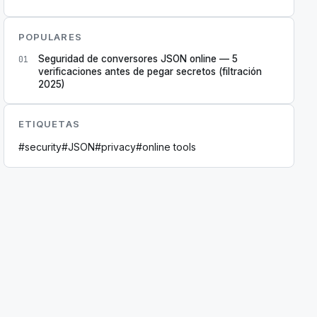
POPULARES
Seguridad de conversores JSON online — 5
01
verificaciones antes de pegar secretos (filtración
2025)
ETIQUETAS
#
security
#
JSON
#
privacy
#
online tools