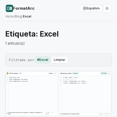
FormatArc
Español
▾
Inicio
/
Blog
/
Excel
Etiqueta:
Excel
1
artículo(s)
Filtrado por
#Excel
Limpiar