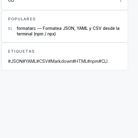
1
POPULARES
formatarc — Formatea JSON, YAML y CSV desde la
01
terminal (npm / npx)
ETIQUETAS
#
JSON
#
YAML
#
CSV
#
Markdown
#
HTML
#
npm
#
CLI