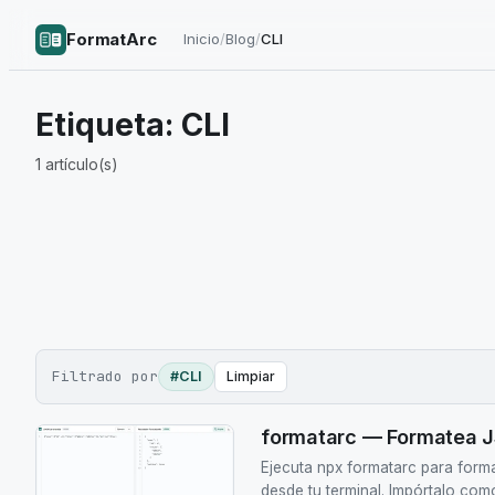
FormatArc
Inicio
/
Blog
/
CLI
Etiqueta:
CLI
1
artículo(s)
Filtrado por
#CLI
Limpiar
formatarc — Formatea J
Ejecuta npx formatarc para for
desde tu terminal. Impórtalo com