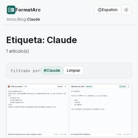
FormatArc
Español
▾
Inicio
/
Blog
/
Claude
Etiqueta:
Claude
1
artículo(s)
Filtrado por
#Claude
Limpiar