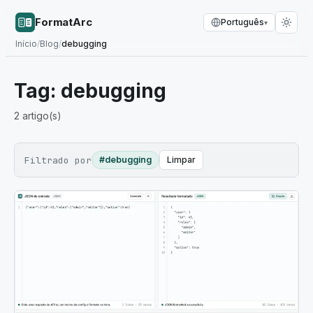
FormatArc
Português
▾
Início
/
Blog
/
debugging
Tag:
debugging
2
artigo(s)
Filtrado por
#debugging
Limpar