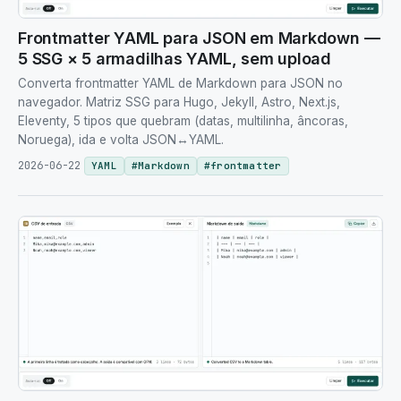
Frontmatter YAML para JSON em Markdown —
5 SSG × 5 armadilhas YAML, sem upload
Converta frontmatter YAML de Markdown para JSON no
navegador. Matriz SSG para Hugo, Jekyll, Astro, Next.js,
Eleventy, 5 tipos que quebram (datas, multilinha, âncoras,
Noruega), ida e volta JSON↔YAML.
2026-06-22
YAML
#
Markdown
#
frontmatter