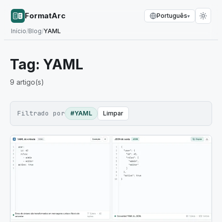
FormatArc
Português
▾
Início
/
Blog
/
YAML
Tag:
YAML
9
artigo(s)
Filtrado por
#YAML
Limpar