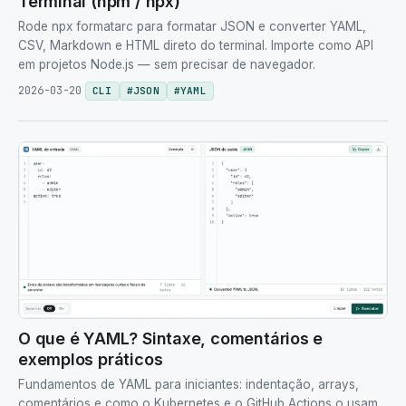
Terminal (npm / npx)
Rode npx formatarc para formatar JSON e converter YAML,
CSV, Markdown e HTML direto do terminal. Importe como API
em projetos Node.js — sem precisar de navegador.
2026-03-20
CLI
#
JSON
#
YAML
O que é YAML? Sintaxe, comentários e
exemplos práticos
Fundamentos de YAML para iniciantes: indentação, arrays,
comentários e como o Kubernetes e o GitHub Actions o usam.