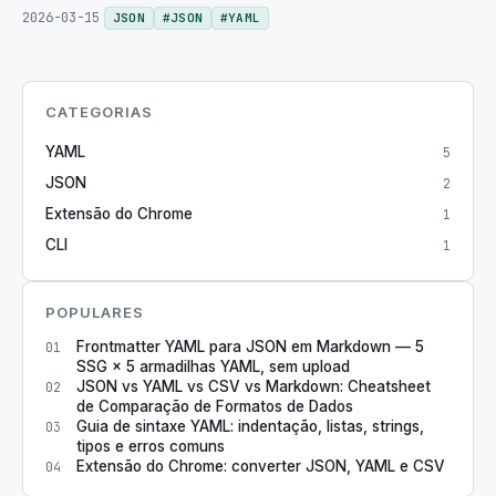
2026-03-15
JSON
#
JSON
#
YAML
CATEGORIAS
YAML
5
JSON
2
Extensão do Chrome
1
CLI
1
POPULARES
Frontmatter YAML para JSON em Markdown — 5
01
SSG × 5 armadilhas YAML, sem upload
JSON vs YAML vs CSV vs Markdown: Cheatsheet
02
de Comparação de Formatos de Dados
Guia de sintaxe YAML: indentação, listas, strings,
03
tipos e erros comuns
Extensão do Chrome: converter JSON, YAML e CSV
04