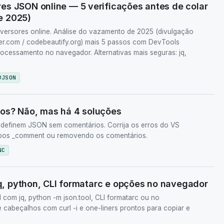
es JSON online — 5 verificações antes de colar
e 2025)
versores online. Análise do vazamento de 2025 (divulgação
er.com / codebeautify.org) mais 5 passos com DevTools
cessamento no navegador. Alternativas mais seguras: jq,
#
JSON
os? Não, mas há 4 soluções
efinem JSON sem comentários. Corrija os erros do VS
s _comment ou removendo os comentários.
NC
 jq, python, CLI formatarc e opções no navegador
 com jq, python -m json.tool, CLI formatarc ou no
e cabeçalhos com curl -i e one-liners prontos para copiar e