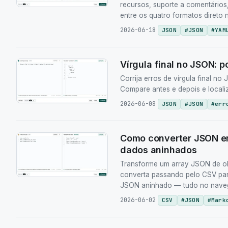
recursos, suporte a comentários
entre os quatro formatos direto
2026-06-18
JSON
#
JSON
#
YAM
Vírgula final no JSON: 
Corrija erros de vírgula final 
Compare antes e depois e locali
2026-06-08
JSON
#
JSON
#
err
Como converter JSON em
dados aninhados
Transforme um array JSON de obj
converta passando pelo CSV para
JSON aninhado — tudo no nave
2026-06-02
CSV
#
JSON
#
Mark