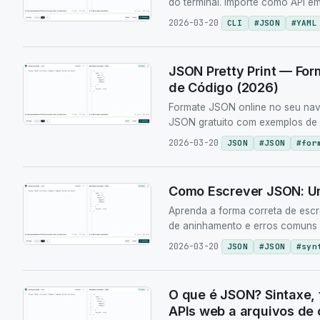
do terminal. Importe como API e
2026-03-20
CLI
#
JSON
#
YAML
JSON Pretty Print — For
de Código (2026)
Formate JSON online no seu nave
JSON gratuito com exemplos de J
2026-03-20
JSON
#
JSON
#
for
Como Escrever JSON: Um
Aprenda a forma correta de esc
de aninhamento e erros comuns 
2026-03-20
JSON
#
JSON
#
syn
O que é JSON? Sintaxe, 
APIs web a arquivos de