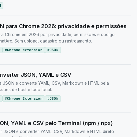
N
N para Chrome 2026: privacidade e permissões
a Chrome em 2026 por privacidade, permissões e código:
atArc. Sem upload, cadastro ou rastreamento.
#
Chrome extension
#
JSON
onverter JSON, YAML e CSV
a JSON e converte YAML, CSV, Markdown e HTML pela
sões de host e tudo local.
#
Chrome Extension
#
JSON
ON, YAML e CSV pelo Terminal (npm / npx)
ar JSON e converter YAML, CSV, Markdown e HTML direto