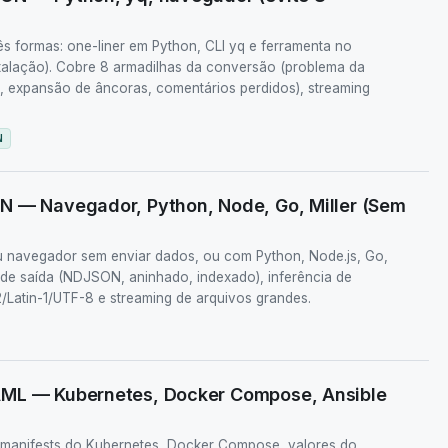
 formas: one-liner em Python, CLI yq e ferramenta no
talação). Cobre 8 armadilhas da conversão (problema da
 expansão de âncoras, comentários perdidos), streaming
N
N — Navegador, Python, Node, Go, Miller (Sem
navegador sem enviar dados, ou com Python, Node.js, Go,
s de saída (NDJSON, aninhado, indexado), inferência de
/Latin-1/UTF-8 e streaming de arquivos grandes.
AML — Kubernetes, Docker Compose, Ansible
manifests do Kubernetes, Docker Compose, valores do