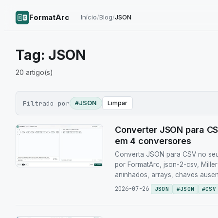
FormatArc
Início
/
Blog
/
JSON
Tag:
JSON
20
artigo(s)
Filtrado por
#JSON
Limpar
Converter JSON para CS
em 4 conversores
Converta JSON para CSV no se
por FormatArc, json-2-csv, Mill
aninhados, arrays, chaves ausent
2026-07-26
JSON
#
JSON
#
CSV