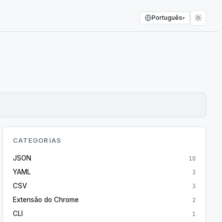
Português
▾
CATEGORIAS
JSON
10
YAML
3
CSV
3
Extensão do Chrome
2
CLI
1