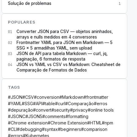
Solução de problemas
1
POPULARES
Converter JSON para CSV — objetos aninhados,
01
arrays e nulls medidos em 4 conversores
Frontmatter YAML para JSON em Markdown — 5
02
SSG × 5 armadilhas YAML, sem upload
JSON de API para tabela Markdown — curl, jq,
03
paginação, 6 formatos de resposta
JSON vs YAML vs CSV vs Markdown: Cheatsheet de
04
Comparação de Formatos de Dados
TAGS
#
JSON
#
CSV
#
conversion
#
Markdown
#
frontmatter
#
YAML
#
SSG
#
API
#
table
#
curl
#
Comparação
#
erros
#
depuração
#
convert
#
security
#
privacy
#
online tools
#
JSONC
#
JSON5
#
comments
#
formatting
#
Chrome extension
#
Chrome Extension
#
HTML
#
npm
#
CLI
#
debugging
#
syntax
#
beginners
#
comparison
#
errors
#
Kubernetes