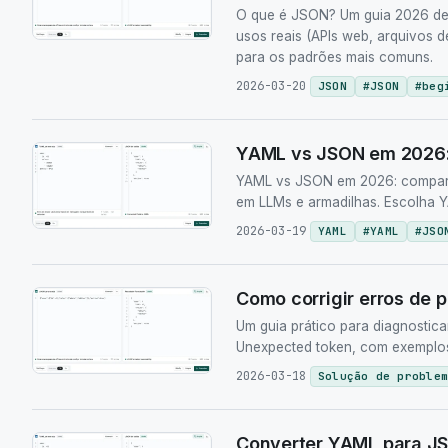
O que é JSON? Um guia 2026 de in
usos reais (APIs web, arquivos 
para os padrões mais comuns.
2026-03-20
JSON
#
JSON
#
beg
YAML vs JSON em 2026: 
YAML vs JSON em 2026: compare 
em LLMs e armadilhas. Escolha 
2026-03-19
YAML
#
YAML
#
JSO
Como corrigir erros de
Um guia prático para diagnostica
Unexpected token, com exemplos
2026-03-18
Solução de problem
Converter YAML para JS