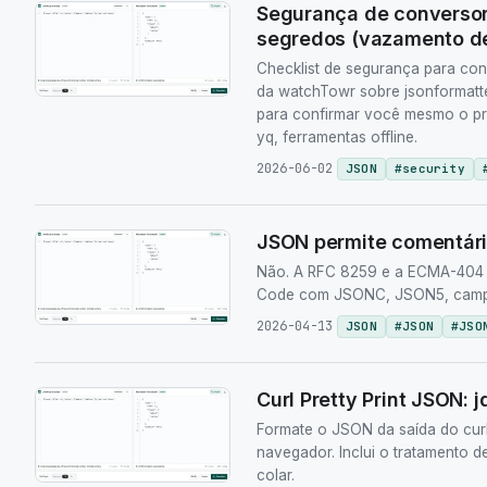
Segurança de conversor
segredos (vazamento d
Checklist de segurança para con
da watchTowr sobre jsonformatt
para confirmar você mesmo o pro
yq, ferramentas offline.
2026-06-02
JSON
#
security
JSON permite comentári
Não. A RFC 8259 e a ECMA-404 d
Code com JSONC, JSON5, campo
2026-04-13
JSON
#
JSON
#
JSO
Curl Pretty Print JSON:
Formate o JSON da saída do curl
navegador. Inclui o tratamento d
colar.