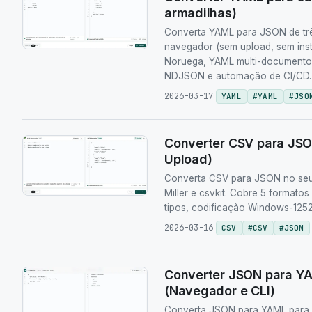
armadilhas)
Converta YAML para JSON de três
navegador (sem upload, sem ins
Noruega, YAML multi-documento,
NDJSON e automação de CI/CD.
2026-03-17
YAML
#
YAML
#
JSO
Converter CSV para JSO
Upload)
Converta CSV para JSON no seu 
Miller e csvkit. Cobre 5 formato
tipos, codificação Windows-1252
2026-03-16
CSV
#
CSV
#
JSON
Converter JSON para Y
(Navegador e CLI)
Converta JSON para YAML para 