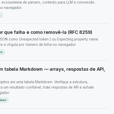
, ecossistema de parsers, contexto para LLM e conversão
 no navegador.
L
por que falha e como removê-la (RFC 8259)
no JSON como Unexpected token } ou Expecting property name.
ze a vírgula por número de linha no navegador.
os
 tabela Markdown — arrays, respostas de API,
etos em uma tabela Markdown. Verifique a estrutura,
 um resultado confiável, trate respostas de API e achate
gador.
down