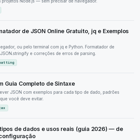
m projetos Node.js — sem precisar de navegador.
matador de JSON Online Gratuito, jq e Exemplos
gador, ou pelo terminal com jq e Python. Formatador de
SON.stringify e correções de erros de parsing.
matting
 Guia Completo de Sintaxe
rever JSON com exemplos para cada tipo de dado, padrões
que você deve evitar.
tax
tipos de dados e usos reais (guia 2026) — de
 configuração