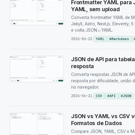
Frontmatter YAML para
YAML, sem upload
Converta frontmatter YAML de 
Jekyll, Astro, Next.js, Eleventy, 
e volta JSON↔YAML.
2026-06-22
YAML
#
Markdown
JSON de API para tabela
resposta
Converta respostas JSON de API
resposta por dificuldade, união
no navegador.
2026-06-21
CSV
#
API
#
JSON
JSON vs YAML vs CSV v
Formatos de Dados
Compare JSON, YAML, CSV e Mar