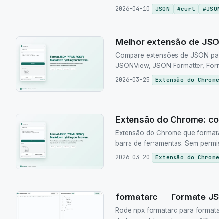
2026-04-10
JSON
#
curl
#
JSO
Melhor extensão de JSO
Compare extensões de JSON par
JSONView, JSON Formatter, Form
2026-03-25
Extensão do Chrome
Extensão do Chrome: c
Extensão do Chrome que format
barra de ferramentas. Sem permis
2026-03-20
Extensão do Chrome
formatarc — Formate JS
Rode npx formatarc para format