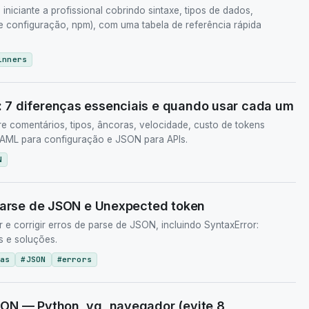
iciante a profissional cobrindo sintaxe, tipos de dados,
de configuração, npm), com uma tabela de referência rápida
inners
7 diferenças essenciais e quando usar cada um
comentários, tipos, âncoras, velocidade, custo de tokens
YAML para configuração e JSON para APIs.
N
 parse de JSON e Unexpected token
r e corrigir erros de parse de JSON, incluindo SyntaxError:
 e soluções.
as
#
JSON
#
errors
ON — Python, yq, navegador (evite 8