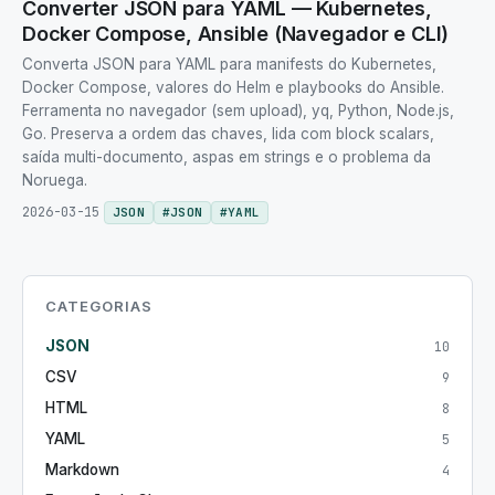
Converter JSON para YAML — Kubernetes,
Docker Compose, Ansible (Navegador e CLI)
Converta JSON para YAML para manifests do Kubernetes,
Docker Compose, valores do Helm e playbooks do Ansible.
Ferramenta no navegador (sem upload), yq, Python, Node.js,
Go. Preserva a ordem das chaves, lida com block scalars,
saída multi-documento, aspas em strings e o problema da
Noruega.
2026-03-15
JSON
#
JSON
#
YAML
CATEGORIAS
JSON
10
CSV
9
HTML
8
YAML
5
Markdown
4