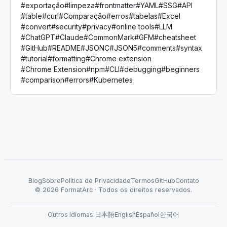
#
exportação
#
limpeza
#
frontmatter
#
YAML
#
SSG
#
API
#
table
#
curl
#
Comparação
#
erros
#
tabelas
#
Excel
#
convert
#
security
#
privacy
#
online tools
#
LLM
#
ChatGPT
#
Claude
#
CommonMark
#
GFM
#
cheatsheet
#
GitHub
#
README
#
JSONC
#
JSON5
#
comments
#
syntax
#
tutorial
#
formatting
#
Chrome extension
#
Chrome Extension
#
npm
#
CLI
#
debugging
#
beginners
#
comparison
#
errors
#
Kubernetes
Blog
Sobre
Política de Privacidade
Termos
GitHub
Contato
©
2026
FormatArc ·
Todos os direitos reservados.
Outros idiomas
:
日本語
English
Español
한국어