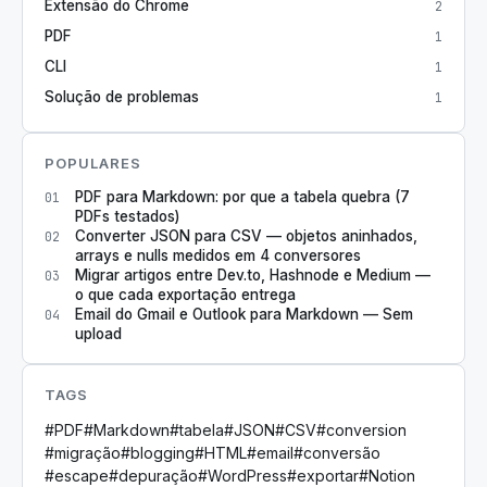
Extensão do Chrome
2
PDF
1
CLI
1
Solução de problemas
1
POPULARES
PDF para Markdown: por que a tabela quebra (7
01
PDFs testados)
Converter JSON para CSV — objetos aninhados,
02
arrays e nulls medidos em 4 conversores
Migrar artigos entre Dev.to, Hashnode e Medium —
03
o que cada exportação entrega
Email do Gmail e Outlook para Markdown — Sem
04
upload
TAGS
#
PDF
#
Markdown
#
tabela
#
JSON
#
CSV
#
conversion
#
migração
#
blogging
#
HTML
#
email
#
conversão
#
escape
#
depuração
#
WordPress
#
exportar
#
Notion