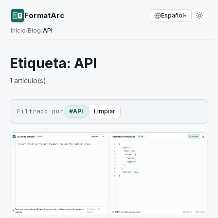
FormatArc
Español
▾
Inicio
/
Blog
/
API
Etiqueta:
API
1
artículo(s)
Filtrado por
#API
Limpiar