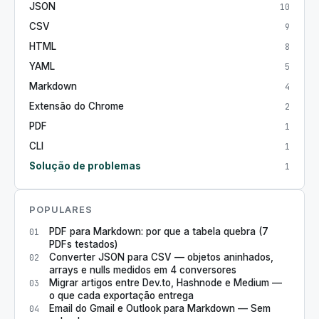
JSON
10
CSV
9
HTML
8
YAML
5
Markdown
4
Extensão do Chrome
2
PDF
1
CLI
1
Solução de problemas
1
POPULARES
PDF para Markdown: por que a tabela quebra (7
01
PDFs testados)
Converter JSON para CSV — objetos aninhados,
02
arrays e nulls medidos em 4 conversores
Migrar artigos entre Dev.to, Hashnode e Medium —
03
o que cada exportação entrega
Email do Gmail e Outlook para Markdown — Sem
04