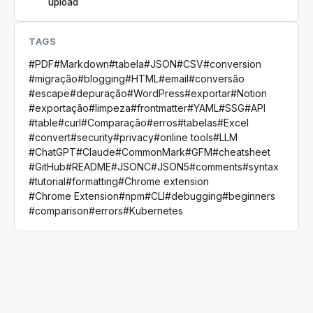
upload
TAGS
#
PDF
#
Markdown
#
tabela
#
JSON
#
CSV
#
conversion
#
migração
#
blogging
#
HTML
#
email
#
conversão
#
escape
#
depuração
#
WordPress
#
exportar
#
Notion
#
exportação
#
limpeza
#
frontmatter
#
YAML
#
SSG
#
API
#
table
#
curl
#
Comparação
#
erros
#
tabelas
#
Excel
#
convert
#
security
#
privacy
#
online tools
#
LLM
#
ChatGPT
#
Claude
#
CommonMark
#
GFM
#
cheatsheet
#
GitHub
#
README
#
JSONC
#
JSON5
#
comments
#
syntax
#
tutorial
#
formatting
#
Chrome extension
#
Chrome Extension
#
npm
#
CLI
#
debugging
#
beginners
#
comparison
#
errors
#
Kubernetes